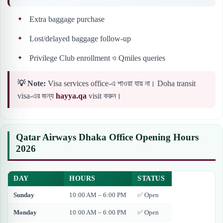
Extra baggage purchase
Lost/delayed baggage follow-up
Privilege Club enrollment ও Qmiles queries
💡 Note:
Visa services office-এ পাওয়া যায় না। Doha transit
visa-এর জন্য
hayya.qa
visit করুন।
Qatar Airways Dhaka Office Opening Hours
2026
DAY
HOURS
STATUS
Sunday
10:00 AM – 6:00 PM
✅ Open
Monday
10:00 AM – 6:00 PM
✅ Open