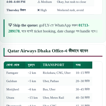
4:00–6:00 PM
⚠️ Medium
Okay, but rush to close
Thursday বিকাল
❌ High
Weekend rush, avoid
💡 Skip the queue:
goFLY-তে WhatsApp করুন
01713-
289178
, ঘরে বসেই ticket booking, date change সব handle হবে।
Qatar Airways Dhaka Office-এ কীভাবে যাবেন
কোথা থেকে
দূরত্ব
TRANSPORT
সময়
Farmgate
~2 km
Rickshaw, CNG, Uber
10–15 মিনিট
Gulshan
~5 km
Uber, Pathao
20–30 মিনিট
Motijheel
~6 km
Bus, Uber
30–45 মিনিট
Uttara
~15 km
Uber, Metro Rail
40–50 মিনিট
Dhanmondi
~4 km
Uber, CNG
15–25 মিনিট