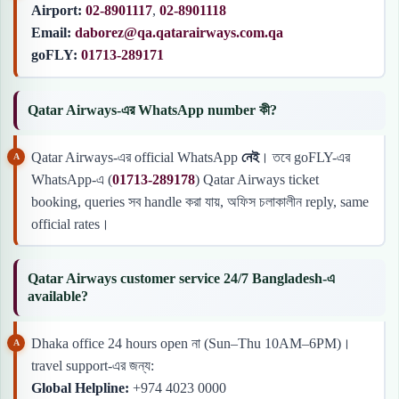
Airport:
02-8901117
,
02-8901118
Email:
daborez@qa.qatarairways.com.qa
goFLY:
01713-289171
Qatar Airways-এর WhatsApp number কী?
Qatar Airways-এর official WhatsApp
নেই
। তবে goFLY-এর
WhatsApp-এ (
01713-289178
) Qatar Airways ticket
booking, queries সব handle করা যায়, অফিস চলাকালীন reply, same
official rates।
Qatar Airways customer service 24/7 Bangladesh-এ
available?
Dhaka office 24 hours open না (Sun–Thu 10AM–6PM)।
travel support-এর জন্য:
Global Helpline:
+974 4023 0000