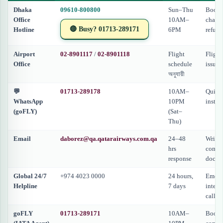
Dhaka
09610-800800
Sun–Thu
Booki
Office
10AM–
chang
🔴 Busy? 01713-289171
Hotline
6PM
refund
Airport
02-8901117
/
02-8901118
Flight
Flight
Office
schedule
issues
অনুযায়ী
💬
01713-289178
10AM–
Quick 
WhatsApp
10PM
instan
(goFLY)
(Sat–
Thu)
Email
daborez@qa.qatarairways.com.qa
24–48
Writte
hrs
compla
response
docum
Global 24/7
+974 4023 0000
24 hours,
Emerg
Helpline
7 days
intern
calls
goFLY
01713-289171
10AM–
Booki