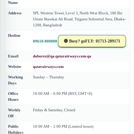
Name
Address
SPL Western Tower, Level 3, North West Block, 186 Bir
Uttam Shawkat Ali Road, Tejgaon Industrial Area, Dhaka-
1208, Bangladesh
Hotline
09610-800800
🔴 Busy? goFLY: 01713-289171
Email
daborez@qa.qatarairways.com.qa
Website
qatarairways.com
Working
Sunday – Thursday
Days
Office
10:00 AM – 6:00 PM (BST, GMT+6)
Hours
Weekly
Friday & Saturday, Closed
Off
Public
10:00 AM – 2:00 PM (Limited hours)
Holidays