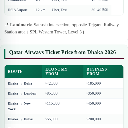
HSIA Airport
~12 km
Uber, Taxi
30–40 মিনিট
📍
Landmark:
Satrasta intersection, opposite Tejgaon Railway
Station area। SPL Western Tower, Level 3।
Qatar Airways Ticket Price from Dhaka 2026
ECONOMY
BUSINESS
ROUTE
FROM
FROM
Dhaka → Doha
৳42,000
৳185,000
Dhaka → London
৳85,000
৳350,000
Dhaka → New
৳115,000
৳450,000
York
Dhaka → Dubai
৳55,000
৳200,000