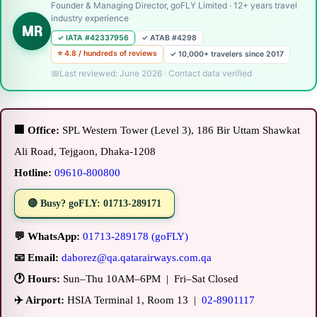
Founder & Managing Director, goFLY Limited · 12+ years travel
industry experience
MR
✓ IATA #42337956
✓ ATAB #4298
⭐ 4.8 / hundreds of reviews
✓ 10,000+ travelers since 2017
Last reviewed: June 2026 · Contact data verified
🏢 Office:
SPL Western Tower (Level 3), 186 Bir Uttam Shawkat
Ali Road, Tejgaon, Dhaka-1208
Hotline:
09610-800800
🔴 Busy? goFLY: 01713-289171
💬 WhatsApp:
01713-289178 (goFLY)
📧 Email:
daborez@qa.qatarairways.com.qa
🕐 Hours:
Sun–Thu 10AM–6PM | Fri–Sat Closed
✈️ Airport:
HSIA Terminal 1, Room 13 |
02-8901117