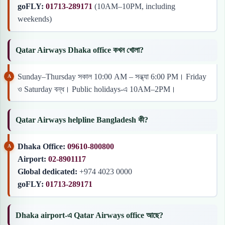
goFLY:
01713-289171
(10AM–10PM, including
weekends)
Qatar Airways Dhaka office কখন খোলা?
Sunday–Thursday সকাল 10:00 AM – সন্ধ্যা 6:00 PM। Friday
ও Saturday বন্ধ। Public holidays-এ 10AM–2PM।
Qatar Airways helpline Bangladesh কী?
Dhaka Office:
09610-800800
Airport:
02-8901117
Global dedicated:
+974 4023 0000
goFLY:
01713-289171
Dhaka airport-এ Qatar Airways office আছে?