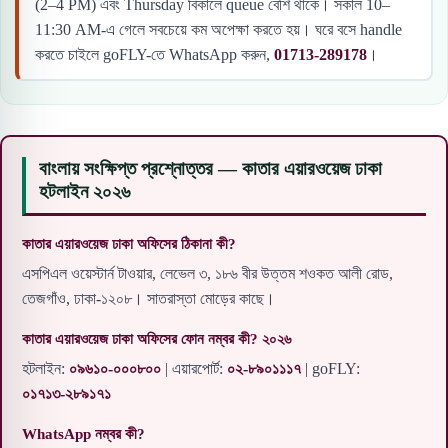
(2–4 PM) এবং Thursday বিকালে queue বেশি থাকে। সকাল 10–
11:30 AM-এ গেলে সবচেয়ে কম অপেক্ষা করতে হয়। ঘরে বসে handle
করতে চাইলে goFLY-তে WhatsApp করুন,
01713-289178
।
বাংলায় সংক্ষিপ্ত প্রশ্নোত্তর — কাতার এয়ারওয়েজ ঢাকা
হটলাইন ২০২৬
কাতার এয়ারওয়েজ ঢাকা অফিসের ঠিকানা কী?
এসপিএল ওয়েস্টার্ন টাওয়ার, লেভেল ৩, ১৮৬ বীর উত্তম শওকত আলী রোড,
তেজগাঁও, ঢাকা-১২০৮। সাতরাস্তা মোড়ের কাছে।
কাতার এয়ারওয়েজ ঢাকা অফিসের ফোন নম্বর কী? ২০২৬
হটলাইন:
০৯৬১০-০০০৮০০
| এয়ারপোর্ট:
০২-৮৯০১১১৭
| goFLY:
০১৭১৩-২৮৯১৭১
WhatsApp নম্বর কী?