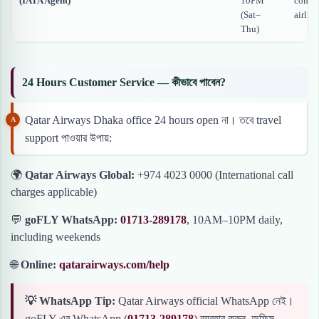
(IATA Agent)
10PM
compa
(Sat–
airline
Thu)
24 Hours Customer Service — কীভাবে পাবেন?
Qatar Airways Dhaka office 24 hours open না। তবে travel
support পাওয়ার উপায়:
🌍
Qatar Airways Global:
+974 4023 0000 (International call
charges applicable)
💬
goFLY WhatsApp:
01713-289178
, 10AM–10PM daily,
including weekends
🌐
Online:
qatarairways.com/help
💡 WhatsApp Tip:
Qatar Airways official WhatsApp নেই।
goFLY-এর WhatsApp (
01713-289178
) ব্যবহার করুন, অফিস