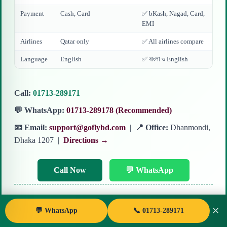
Payment
Cash, Card
✅ bKash, Nagad, Card,
EMI
Airlines
Qatar only
✅ All airlines compare
Language
English
✅ বাংলা ও English
Call:
01713-289171
💬 WhatsApp:
01713-289178 (Recommended)
📧 Email:
support@goflybd.com
|
📍 Office:
Dhanmondi,
Dhaka 1207 |
Directions →
Call Now
💬 WhatsApp
✅ IATA #42337956 | ATAB #4298 | ⭐ 4.8★ on Google
✕
| 👥 10,000+ Customers | 🔄 70% Repeat
💬 WhatsApp
📞 01713-289171