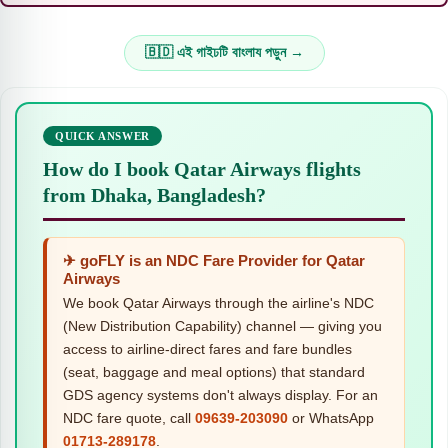
🇧🇩 এই গাইঢটি বাংলায পড়ুন →
QUICK ANSWER
How do I book Qatar Airways flights
from Dhaka, Bangladesh?
✈ goFLY is an NDC Fare Provider for Qatar
Airways
We book Qatar Airways through the airline's NDC
(New Distribution Capability) channel — giving you
access to airline-direct fares and fare bundles
(seat, baggage and meal options) that standard
GDS agency systems don't always display. For an
NDC fare quote, call
09639-203090
or WhatsApp
01713-289178
.