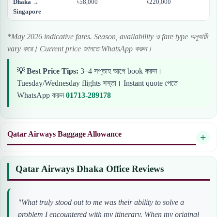
Dhaka →
৳58,000
৳220,000
Singapore
*May 2026 indicative fares. Season, availability ও fare type অনুযায়ী
vary করে। Current price জানতে WhatsApp করুন।
💡 Best Price Tips:
3–4 সপ্তাহ আগে book করুন।
Tuesday/Wednesday flights সস্তা। Instant quote পেতে
WhatsApp করুন
01713-289178
Qatar Airways Baggage Allowance
Qatar Airways Dhaka Office Reviews
"What truly stood out to me was their ability to solve a
problem I encountered with my itinerary. When my original