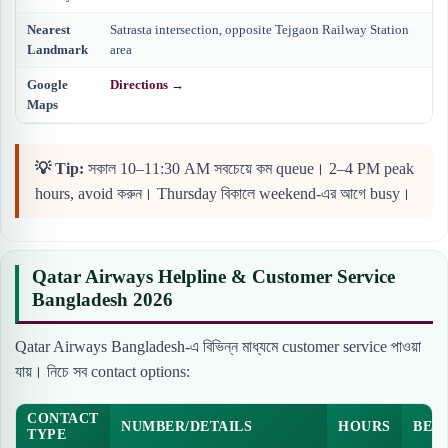
Nearest
Satrasta intersection, opposite Tejgaon Railway Station
Landmark
area
Google
Directions →
Maps
💡 Tip:
সকাল 10–11:30 AM সবচেয়ে কম queue। 2–4 PM peak
hours, avoid করুন। Thursday বিকালে weekend-এর আগে busy।
Qatar Airways Helpline & Customer Service
Bangladesh 2026
Qatar Airways Bangladesh-এ বিভিন্ন মাধ্যমে customer service পাওয়া
যায়। নিচে সব contact options:
CONTACT
NUMBER/DETAILS
HOURS
BES
TYPE