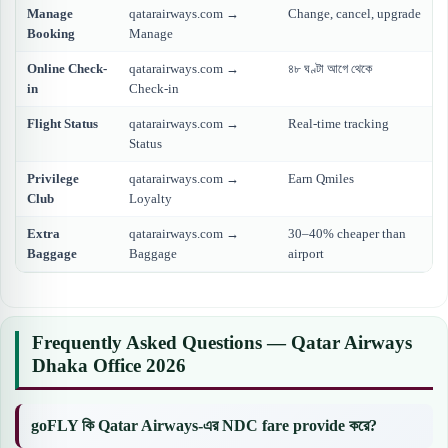
Manage
qatarairways.com →
Change, cancel, upgrade
Booking
Manage
Online Check-
qatarairways.com →
৪৮ ঘণ্টা আগে থেকে
in
Check-in
Flight Status
qatarairways.com →
Real-time tracking
Status
Privilege
qatarairways.com →
Earn Qmiles
Club
Loyalty
Extra
qatarairways.com →
30–40% cheaper than
Baggage
Baggage
airport
Frequently Asked Questions — Qatar Airways
Dhaka Office 2026
goFLY কি Qatar Airways-এর NDC fare provide করে?