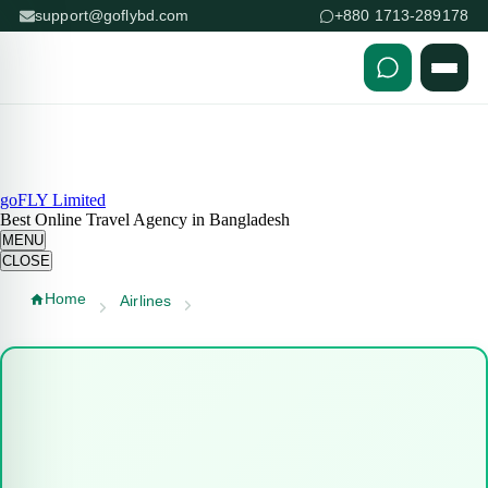
support@goflybd.com
+880 1713-289178
Skip to content (Press Enter)
goFLY Limited
Best Online Travel Agency in Bangladesh
MENU
CLOSE
Home
Airlines