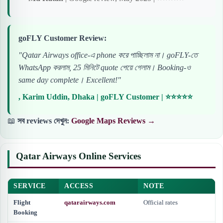
goFLY Customer Review:
"Qatar Airways office-এ phone করে পাচ্ছিলাম না। goFLY-তে
WhatsApp করলাম, 25 মিনিটে quote পেয়ে গেলাম। Booking-ও
same day complete। Excellent!"
, Karim Uddin, Dhaka | goFLY Customer | ⭐⭐⭐⭐⭐
📖
সব reviews দেখুন:
Google Maps Reviews →
Qatar Airways Online Services
SERVICE
ACCESS
NOTE
Flight
qatarairways.com
Official rates
Booking