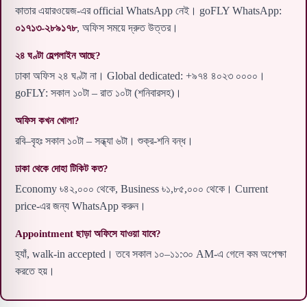
কাতার এয়ারওয়েজ-এর official WhatsApp নেই। goFLY WhatsApp:
০১৭১৩-২৮৯১৭৮
, অফিস সময়ে দ্রুত উত্তর।
২৪ ঘণ্টা হেল্পলাইন আছে?
ঢাকা অফিস ২৪ ঘণ্টা না। Global dedicated: +৯৭৪ ৪০২৩ ০০০০।
goFLY: সকাল ১০টা – রাত ১০টা (শনিবারসহ)।
অফিস কখন খোলা?
রবি–বৃহঃ সকাল ১০টা – সন্ধ্যা ৬টা। শুক্র-শনি বন্ধ।
ঢাকা থেকে দোহা টিকিট কত?
Economy ৳৪২,০০০ থেকে, Business ৳১,৮৫,০০০ থেকে। Current
price-এর জন্য WhatsApp করুন।
Appointment ছাড়া অফিসে যাওয়া যাবে?
হ্যাঁ, walk-in accepted। তবে সকাল ১০–১১:৩০ AM-এ গেলে কম অপেক্ষা
করতে হয়।