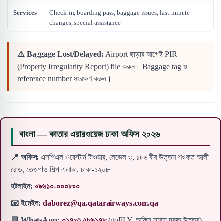
Services
Check-in, boarding pass, baggage issues, last-minute
changes, special assistance
⚠️ Baggage Lost/Delayed:
Airport ছাড়ার আগেই PIR
(Property Irregularity Report) file করুন। Baggage tag ও
reference number সংরক্ষণ করুন।
বাংলা — কাতার এয়ারওয়েজ ঢাকা অফিস ২০২৬
📍 অফিস:
এসপিএল ওয়েস্টার্ন টাওয়ার, লেভেল ৩, ১৮৬ বীর উত্তম শওকত আলী
রোড, তেজগাঁও শিল্প এলাকা, ঢাকা-১২০৮
হটলাইন:
০৯৬১০-০০০৮০০
📧 ইমেইল:
daborez@qa.qatarairways.com.qa
💬 WhatsApp:
০১৭১৩-২৮৯১৭৮
(goFLY, অফিস সময়ে দ্রুত উত্তর)