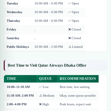
Tuesday
10:00 AM – 6:00 PM
✅ Open
Wednesday
10:00 AM – 6:00 PM
✅ Open
Thursday
10:00 AM – 6:00 PM
✅ Open
Friday
,
❌ Closed
Saturday
,
❌ Closed
Public Holidays
10:00 AM – 2:00 PM
⚠️ Limited
Best Time to Visit Qatar Airways Dhaka Office
TIME
QUEUE
RECOMMENDATION
10:00–11:30 AM
✅ Low
Best time, less waiting
11:30 AM–2:00 PM
⚠️ Medium
Okay, some queue possible
2:00–4:00 PM
❌ High
Peak hours, expect wait