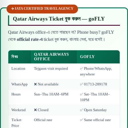
✈️ IATA CERTIFIED TRAVEL AGENCY
Qatar Airways Ticket বুক করুন — goFLY
Qatar Airways office-এ যেতে পারছেন না? Phone busy? goFLY
থেকে
official rate-এ
ticket বুক করুন, বাংলায় সেবা, ঘরে বসেই।
QATAR AIRWAYS
বিষয়
GOFLY
OFFICE
Location
Tejgaon visit required
✅ Phone/WhatsApp,
anywhere
WhatsApp
❌ Not available
✅ 01713-289178
Hours
Sun–Thu 10AM–6PM
✅ Sat–Thu 10AM–
10PM
Weekend
❌ Closed
✅ Open Saturday
Ticket
Official rate
✅ Same official rate
Price