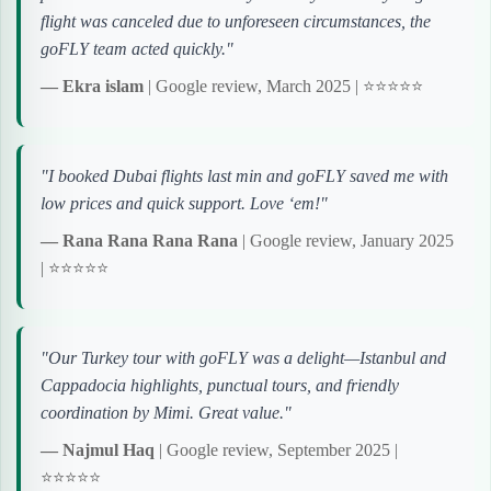
flight was canceled due to unforeseen circumstances, the
goFLY team acted quickly."
— Ekra islam
| Google review, March 2025 | ⭐⭐⭐⭐⭐
"I booked Dubai flights last min and goFLY saved me with
low prices and quick support. Love ‘em!"
— Rana Rana Rana Rana
| Google review, January 2025
| ⭐⭐⭐⭐⭐
"Our Turkey tour with goFLY was a delight—Istanbul and
Cappadocia highlights, punctual tours, and friendly
coordination by Mimi. Great value."
— Najmul Haq
| Google review, September 2025 |
⭐⭐⭐⭐⭐