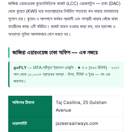
জাজিরা এয়ারওয়েজ কুয়েতভিত্তিক বাজেট (LCC) এয়ারলাইন্স — ঢাকা (DAC)
থেকে কুয়েত (KWI) হয়ে মধ্যপ্রাচ্যের নির্বাচিত গন্তব্যে কম ভাড়ায় যাতায়াতের
সুযোগ দেয়। কুয়েত ও আশপাশে কর্মরত প্রবাসী এবং সাশ্রয়ী ভাড়ার খোঁজে থাকা
যাত্রীদের কাছে এটি পরিচিত। বাজেট মডেল হওয়ায় ভাড়া কম, তবে ব্যাগেজ ও
অন্যান্য সুবিধা আলাদাভাবে যোগ করতে হয়।
জাজিরা এয়ারওয়েজ ঢাকা অফিস — এক নজরে
goFLY
— IATA-স্বীকৃত ট্রাভেল এজেন্সি · ★ ৪.৮ (৪৬৩ রিভিউ) · ২০১৭
সাল থেকে ১০,০০০+ গ্রাহকের আস্থা · ভিসা, টিকিট ও ট্যুর — সব এক
জায়গায়।
অফিসের ঠিকানা
Taj Casilina, 25 Gulshan
Avenue
ওয়েবসাইট
jazeeraairways.com