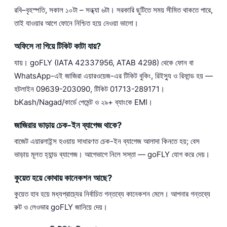
রবি–বৃহস্পতি, সকাল ১০টা – সন্ধ্যা ৬টা। সরকারি ছুটিতে সময় সীমিত থাকতে পারে,
তাই যাওয়ার আগে ফোনে নিশ্চিত হয়ে নেওয়া ভালো।
অফিসে না গিয়ে টিকিট কাটা যায়?
যায়। goFLY (IATA 42337956, ATAB 4298) থেকে ফোন বা
WhatsApp-এই জাজিরা এয়ারওয়েজ-এর টিকিট বুকিং, রিইস্যু ও রিফান্ড হয় —
হটলাইন 09639-203090, টিকিট 01713-289171।
bKash/Nagad/কার্ডে পেমেন্ট ও ২৯+ ব্যাংকে EMI।
জাজিরার ভাড়ায় চেক-ইন ব্যাগেজ থাকে?
বাজেট এয়ারলাইন্স হওয়ায় সাধারণত চেক-ইন ব্যাগেজ আলাদা কিনতে হয়; বেস
ভাড়ায় মূলত হ্যান্ড ব্যাগেজ। আগেভাগে নিলে সস্তা — goFLY যোগ করে দেয়।
কুয়েত হয়ে কোথায় কানেকশন আছে?
কুয়েত হাব হয়ে মধ্যপ্রাচ্যের নির্বাচিত গন্তব্যে কানেকশন মেলে। আপনার গন্তব্যে
রুট ও লেওভার goFLY জানিয়ে দেয়।