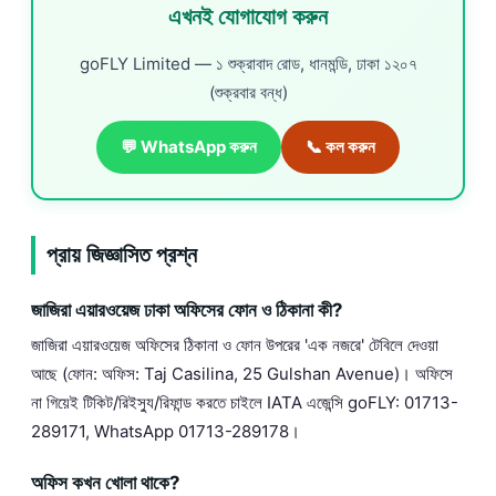
এখনই যোগাযোগ করুন
goFLY Limited — ১ শুক্রাবাদ রোড, ধানমন্ডি, ঢাকা ১২০৭
(শুক্রবার বন্ধ)
💬 WhatsApp করুন
📞 কল করুন
প্রায় জিজ্ঞাসিত প্রশ্ন
জাজিরা এয়ারওয়েজ ঢাকা অফিসের ফোন ও ঠিকানা কী?
জাজিরা এয়ারওয়েজ অফিসের ঠিকানা ও ফোন উপরের 'এক নজরে' টেবিলে দেওয়া
আছে (ফোন: অফিস: Taj Casilina, 25 Gulshan Avenue)। অফিসে
না গিয়েই টিকিট/রিইস্যু/রিফান্ড করতে চাইলে IATA এজেন্সি goFLY: 01713-
289171, WhatsApp 01713-289178।
অফিস কখন খোলা থাকে?