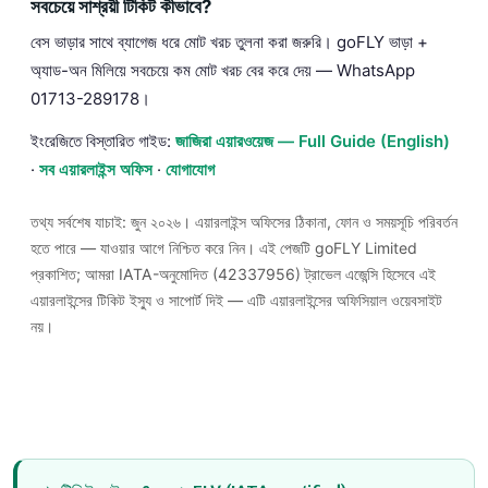
সবচেয়ে সাশ্রয়ী টিকিট কীভাবে?
বেস ভাড়ার সাথে ব্যাগেজ ধরে মোট খরচ তুলনা করা জরুরি। goFLY ভাড়া +
অ্যাড-অন মিলিয়ে সবচেয়ে কম মোট খরচ বের করে দেয় — WhatsApp
01713-289178।
ইংরেজিতে বিস্তারিত গাইড:
জাজিরা এয়ারওয়েজ — Full Guide (English)
·
সব এয়ারলাইন্স অফিস
·
যোগাযোগ
তথ্য সর্বশেষ যাচাই: জুন ২০২৬। এয়ারলাইন্স অফিসের ঠিকানা, ফোন ও সময়সূচি পরিবর্তন
হতে পারে — যাওয়ার আগে নিশ্চিত করে নিন। এই পেজটি goFLY Limited
প্রকাশিত; আমরা IATA-অনুমোদিত (42337956) ট্রাভেল এজেন্সি হিসেবে এই
এয়ারলাইন্সের টিকিট ইস্যু ও সাপোর্ট দিই — এটি এয়ারলাইন্সের অফিসিয়াল ওয়েবসাইট
নয়।