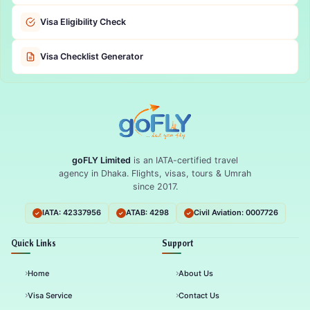
Visa Eligibility Check
Visa Checklist Generator
goFLY Limited
is an IATA-certified travel
agency in Dhaka. Flights, visas, tours & Umrah
since 2017.
IATA: 42337956
ATAB: 4298
Civil Aviation: 0007726
Quick Links
Support
Home
About Us
Visa Service
Contact Us