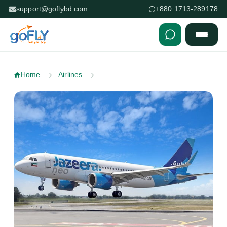
support@goflybd.com
+880 1713-289178
Skip to content (Press Enter)
Home
Airlines