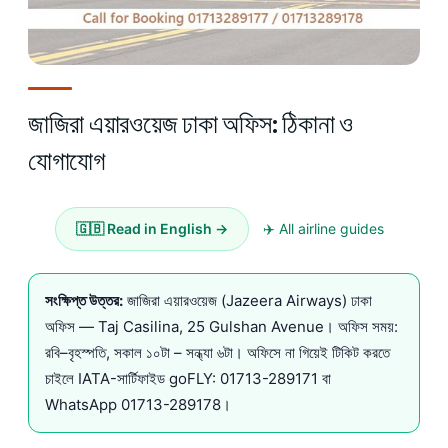
জাজিরা এয়ারওয়েজ ঢাকা অফিস: ঠিকানা ও
যোগাযোগ
🇬🇧 Read in English →
✈️ All airline guides
সংক্ষিপ্ত উত্তর:
জাজিরা এয়ারওয়েজ (Jazeera Airways) ঢাকা
অফিস — Taj Casilina, 25 Gulshan Avenue। অফিস সময়:
রবি–বৃহস্পতি, সকাল ১০টা – সন্ধ্যা ৬টা। অফিসে না গিয়েই টিকিট করতে
চাইলে IATA-সার্টিফাইড goFLY:
01713-289171
বা
WhatsApp
01713-289178
।