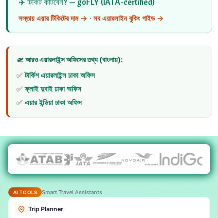
✈️ টিকিট কাটবেন? — goFLY (IATA-certified)
সস্তায় এয়ার টিকিটের দাম →
·
সব এয়ারলাইন বুকিং গাইড →
🛫 আরও এয়ারলাইন্স অফিসের তথ্য (বাংলায়):
✅
টার্কিশ এয়ারলাইন্স ঢাকা অফিস
✅
ফ্লাই দুবাই ঢাকা অফিস
✅
এয়ার ইন্ডিয়া ঢাকা অফিস
Smart Travel Assistants
AI TOOLS
Trip Planner