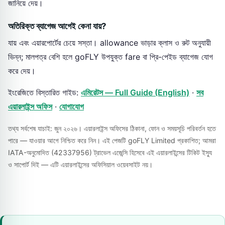
জানিয়ে দেয়।
অতিরিক্ত ব্যাগেজ আগেই কেনা যায়?
যায় এবং এয়ারপোর্টের চেয়ে সস্তা। allowance ভাড়ার ক্লাস ও রুট অনুযায়ী
ভিন্ন; মালপত্র বেশি হলে goFLY উপযুক্ত fare বা প্রি-পেইড ব্যাগেজ যোগ
করে দেয়।
ইংরেজিতে বিস্তারিত গাইড:
এমিরেটস — Full Guide (English)
·
সব
এয়ারলাইন্স অফিস
·
যোগাযোগ
তথ্য সর্বশেষ যাচাই: জুন ২০২৬। এয়ারলাইন্স অফিসের ঠিকানা, ফোন ও সময়সূচি পরিবর্তন হতে
পারে — যাওয়ার আগে নিশ্চিত করে নিন। এই পেজটি goFLY Limited প্রকাশিত; আমরা
IATA-অনুমোদিত (42337956) ট্রাভেল এজেন্সি হিসেবে এই এয়ারলাইন্সের টিকিট ইস্যু
ও সাপোর্ট দিই — এটি এয়ারলাইন্সের অফিসিয়াল ওয়েবসাইট নয়।