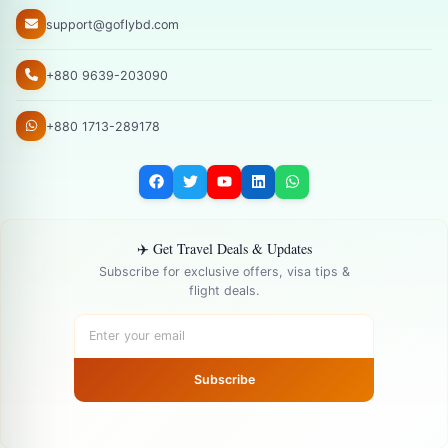
support@goflybd.com
+880 9639-203090
+880 1713-289178
✈️ Get Travel Deals & Updates
Subscribe for exclusive offers, visa tips &
flight deals.
Subscribe