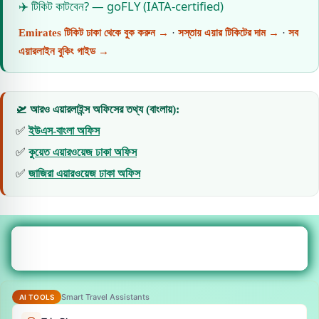
✈️ টিকিট কাটবেন? — goFLY (IATA-certified)
Emirates টিকিট ঢাকা থেকে বুক করুন →
·
সস্তায় এয়ার টিকিটের দাম →
·
সব
এয়ারলাইন বুকিং গাইড →
🛫 আরও এয়ারলাইন্স অফিসের তথ্য (বাংলায়):
✅
ইউএস-বাংলা অফিস
✅
কুয়েত এয়ারওয়েজ ঢাকা অফিস
✅
জাজিরা এয়ারওয়েজ ঢাকা অফিস
Smart Travel Assistants
AI TOOLS