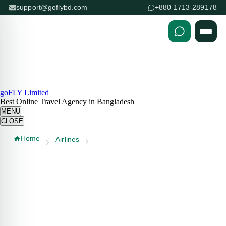
support@goflybd.com
+880 1713-289178
Skip to content (Press Enter)
goFLY Limited
Best Online Travel Agency in Bangladesh
MENU
CLOSE
Home
Airlines