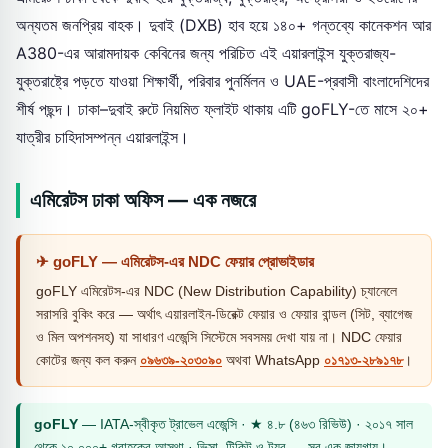
অন্যতম জনপ্রিয় বাহক। দুবাই (DXB) হাব হয়ে ১৪০+ গন্তব্যে কানেকশন আর
A380-এর আরামদায়ক কেবিনের জন্য পরিচিত এই এয়ারলাইন্স যুক্তরাজ্য-
যুক্তরাষ্ট্রে পড়তে যাওয়া শিক্ষার্থী, পরিবার পুনর্মিলন ও UAE-প্রবাসী বাংলাদেশিদের
শীর্ষ পছন্দ। ঢাকা–দুবাই রুটে নিয়মিত ফ্লাইট থাকায় এটি goFLY-তে মাসে ২০+
যাত্রীর চাহিদাসম্পন্ন এয়ারলাইন্স।
এমিরেটস ঢাকা অফিস — এক নজরে
✈ goFLY — এমিরেটস-এর NDC ফেয়ার প্রোভাইডার
goFLY এমিরেটস-এর NDC (New Distribution Capability) চ্যানেলে
সরাসরি বুকিং করে — অর্থাৎ এয়ারলাইন-ডিরেক্ট ফেয়ার ও ফেয়ার বান্ডল (সিট, ব্যাগেজ
ও মিল অপশনসহ) যা সাধারণ এজেন্সি সিস্টেমে সবসময় দেখা যায় না। NDC ফেয়ার
কোটের জন্য কল করুন
০৯৬৩৯-২০৩০৯০
অথবা WhatsApp
০১৭১৩-২৮৯১৭৮
।
goFLY
— IATA-স্বীকৃত ট্রাভেল এজেন্সি · ★ ৪.৮ (৪৬৩ রিভিউ) · ২০১৭ সাল
থেকে ১০,০০০+ গ্রাহকের আস্থা · ভিসা, টিকিট ও ট্যুর — সব এক জায়গায়।