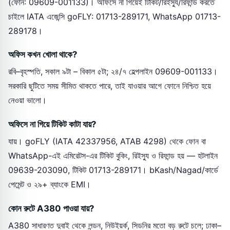
(ফোন: 09609-001133)। অফিসে না গিয়েই টিকিট/রিইস্যু/রিফান্ড করতে
চাইলে IATA এজেন্সি goFLY: 01713-289171, WhatsApp 01713-
289178।
অফিস কখন খোলা থাকে?
রবি–বৃহস্পতি, সকাল ৯টা – বিকাল ৫টা; ২৪/৭ হেল্পলাইন 09609-001133।
সরকারি ছুটিতে সময় সীমিত থাকতে পারে, তাই যাওয়ার আগে ফোনে নিশ্চিত হয়ে
নেওয়া ভালো।
অফিসে না গিয়ে টিকিট কাটা যায়?
যায়। goFLY (IATA 42337956, ATAB 4298) থেকে ফোন বা
WhatsApp-এই এমিরেটস-এর টিকিট বুকিং, রিইস্যু ও রিফান্ড হয় — হটলাইন
09639-203090, টিকিট 01713-289171। bKash/Nagad/কার্ডে
পেমেন্ট ও ২৯+ ব্যাংকে EMI।
কোন রুটে A380 পাওয়া যায়?
A380 সাধারণত দুবাই থেকে লন্ডন, নিউইয়র্ক, সিডনির মতো বড় রুটে চলে; ঢাকা–