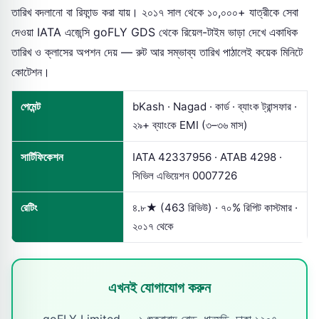
তারিখ বদলানো বা রিফান্ড করা যায়। ২০১৭ সাল থেকে ১০,০০০+ যাত্রীকে সেবা
দেওয়া IATA এজেন্সি goFLY GDS থেকে রিয়েল-টাইম ভাড়া দেখে একাধিক
তারিখ ও ক্লাসের অপশন দেয় — রুট আর সম্ভাব্য তারিখ পাঠালেই কয়েক মিনিটে
কোটেশন।
পেমেন্ট
bKash · Nagad · কার্ড · ব্যাংক ট্রান্সফার ·
২৯+ ব্যাংকে EMI (৩–৩৬ মাস)
সার্টিফিকেশন
IATA 42337956 · ATAB 4298 ·
সিভিল এভিয়েশন 0007726
রেটিং
৪.৮★ (463 রিভিউ) · ৭০% রিপিট কাস্টমার ·
২০১৭ থেকে
এখনই যোগাযোগ করুন
goFLY Limited — ১ শুক্রাবাদ রোড, ধানমন্ডি, ঢাকা ১২০৭