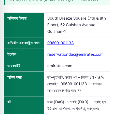
অফিসের ঠিকানা
South Breeze Square (7th & 8th
Floor), 52 Gulshan Avenue,
Gulshan-1
এমিরেটস এয়ারলাইন্স ফোন
09609-001133
ইমেইল
reservationdac@emirates.com
ওয়েবসাইট
emirates.com
অফিস সময়
রবি–বৃহস্পতি, সকাল ৯টা – বিকাল ৫টা · ২৪/৭
হেল্পলাইন: 09609-001133 — যাওয়ার
আগে ফোনে নিশ্চিত করে নিন
রুট
ঢাকা (DAC) → দুবাই (DXB) — দুবাই হয়ে
ইউরোপ, আমেরিকা, অস্ট্রেলিয়া, আফ্রিকার