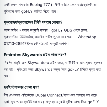
দুবাই লেগে সাধারণত Boeing 777। নির্দিষ্ট তারিখে কোন এয়ারক্রাফট, তা
বুকিংয়ের সময় goFLY জানিয়ে দিতে পারে।
যুক্তরাজ্য/যুক্তরাষ্ট্রের টিকিট সস্তায় কোথায়?
ভাড়া তারিখ ও ক্লাস অনুযায়ী বদলায়। goFLY GDS থেকে লন্ডন,
ম্যানচেস্টার, নিউইয়র্কসহ একাধিক তারিখ তুলনা করে দেয় — WhatsApp
01713-289178-এ রুট পাঠালেই সাশ্রয়ী অপশন।
Emirates Skywards মাইল কাজে লাগে?
নিয়মিত যাত্রী হলে Skywards-এ মাইল জমে, যা টিকিট বা আপগ্রেডে ব্যবহার
করা যায়। বুকিংয়ের সময় Skywards নম্বর দিলে goFLY টিকিটে যুক্ত করে
দেয়।
দুবাই স্টপওভার নেওয়া যায়?
দীর্ঘ লেওভারে এমিরেটসের Dubai Connect/স্টপওভার অফারে কম খরচে
দুবাই ঘুরে পরের ফ্লাইট ধরা যায়। গন্তব্য অনুযায়ী সুবিধা আছে কিনা goFLY