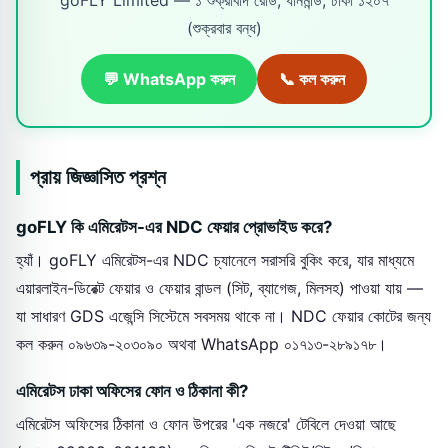
(শুক্রবার বন্ধ)
💬 WhatsApp করুন
📞 কল করুন
প্রায় জিজ্ঞাসিত প্রশ্ন
goFLY কি এমিরেটস-এর NDC ফেয়ার প্রোভাইড করে?
হ্যাঁ। goFLY এমিরেটস-এর NDC চ্যানেলে সরাসরি বুকিং করে, যার মাধ্যমে
এয়ারলাইন-ডিরেক্ট ফেয়ার ও ফেয়ার বান্ডল (সিট, ব্যাগেজ, মিলসহ) পাওয়া যায় —
যা সাধারণ GDS এজেন্সি সিস্টেমে সবসময় থাকে না। NDC ফেয়ার কোটের জন্য
কল করুন ০৯৬৩৯-২০৩০৯০ অথবা WhatsApp ০১৭১৩-২৮৯১৭৮।
এমিরেটস ঢাকা অফিসের ফোন ও ঠিকানা কী?
এমিরেটস অফিসের ঠিকানা ও ফোন উপরের 'এক নজরে' টেবিলে দেওয়া আছে