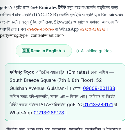
goFLY প্রতি মাসে
২০+ Emirates টিকিট
ইস্যু করে বাংলাদেশি যাত্রীদের জন্য।
বেশিরভাগ ঢাকা–দুবাই (DAC–DXB) ডেইলি ফ্লাইটে ও দুবাই হয়ে Emirates-এর
সংযোগ রুটে। নতুন বুকিং, ডেট চেঞ্জ, Skywards ও ব্যাগেজ সহায়তা আমাদের টিম
সরাসরি দেয়। কল
০৯৬৩৯-২০৩০৯০
বা WhatsApp
০১৭১৩-২৮৯১৭৮
।
perty="og:type" content="article">
🇬🇧 Read in English →
✈️ All airline guides
সংক্ষিপ্ত উত্তর:
এমিরেটস এয়ারলাইন্স (Emirates) ঢাকা অফিস —
South Breeze Square (7th & 8th Floor), 52
Gulshan Avenue, Gulshan-1। ফোন:
09609-001133
।
অফিস সময়: রবি–বৃহস্পতি, সকাল ৯টা – বিকাল ৫টা। অফিসে না গিয়েই
টিকিট করতে চাইলে IATA-সার্টিফাইড goFLY:
01713-289171
বা
WhatsApp
01713-289178
।
এমিরেটস ঢাকা থেকে দুবাই হয়ে যুক্তরাজ্য, যুক্তরাষ্ট্র, অস্ট্রেলিয়া ও ইউরোপের