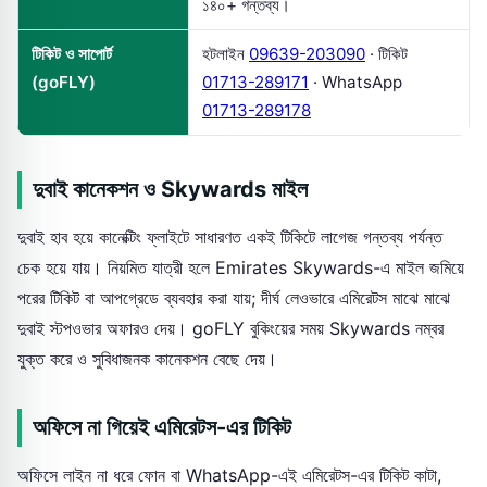
১৪০+ গন্তব্য।
টিকিট ও সাপোর্ট
হটলাইন
09639-203090
· টিকিট
(goFLY)
01713-289171
· WhatsApp
01713-289178
দুবাই কানেকশন ও Skywards মাইল
দুবাই হাব হয়ে কানেক্টিং ফ্লাইটে সাধারণত একই টিকিটে লাগেজ গন্তব্য পর্যন্ত
চেক হয়ে যায়। নিয়মিত যাত্রী হলে Emirates Skywards-এ মাইল জমিয়ে
পরের টিকিট বা আপগ্রেডে ব্যবহার করা যায়; দীর্ঘ লেওভারে এমিরেটস মাঝে মাঝে
দুবাই স্টপওভার অফারও দেয়। goFLY বুকিংয়ের সময় Skywards নম্বর
যুক্ত করে ও সুবিধাজনক কানেকশন বেছে দেয়।
অফিসে না গিয়েই এমিরেটস-এর টিকিট
অফিসে লাইন না ধরে ফোন বা WhatsApp-এই এমিরেটস-এর টিকিট কাটা,