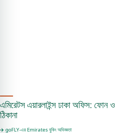
এমিরেটস এয়ারলাইন্স ঢাকা অফিস: ফোন ও
ঠিকানা
✈️ goFLY-এর Emirates বুকিং অভিজ্ঞতা