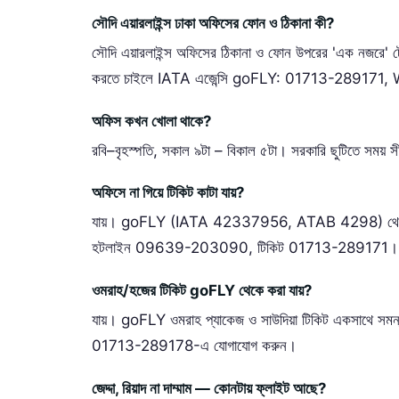
সৌদি এয়ারলাইন্স ঢাকা অফিসের ফোন ও ঠিকানা কী?
সৌদি এয়ারলাইন্স অফিসের ঠিকানা ও ফোন উপরের 'এক নজরে'
করতে চাইলে IATA এজেন্সি goFLY: 01713-2891
অফিস কখন খোলা থাকে?
রবি–বৃহস্পতি, সকাল ৯টা – বিকাল ৫টা। সরকারি ছুটিতে সময় স
অফিসে না গিয়ে টিকিট কাটা যায়?
যায়। goFLY (IATA 42337956, ATAB 4298) থেকে ফোন 
হটলাইন 09639-203090, টিকিট 01713-289171। bKa
ওমরাহ/হজের টিকিট goFLY থেকে করা যায়?
যায়। goFLY ওমরাহ প্যাকেজ ও সাউদিয়া টিকিট একসাথে সম
01713-289178-এ যোগাযোগ করুন।
জেদ্দা, রিয়াদ না দাম্মাম — কোনটায় ফ্লাইট আছে?