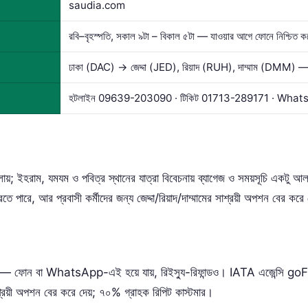
saudia.com
রবি–বৃহস্পতি, সকাল ৯টা – বিকাল ৫টা — যাওয়ার আগে ফোনে নিশ্চিত ক
ঢাকা (DAC) → জেদ্দা (JED), রিয়াদ (RUH), দাম্মাম (DMM) — 
হটলাইন
09639-203090
· টিকিট
01713-289171
· What
ায়; ইহরাম, যমযম ও পবিত্র স্থানের যাত্রা বিবেচনায় ব্যাগেজ ও সময়সূচি একটু আল
ারে, আর প্রবাসী কর্মীদের জন্য জেদ্দা/রিয়াদ/দাম্মামের সাশ্রয়ী অপশন বের করে 
নেই — ফোন বা WhatsApp-এই হয়ে যায়, রিইস্যু-রিফান্ডও। IATA এজেন্সি g
াশ্রয়ী অপশন বের করে দেয়; ৭০% গ্রাহক রিপিট কাস্টমার।