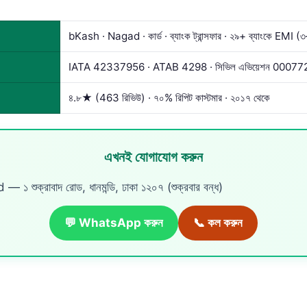
bKash · Nagad · কার্ড · ব্যাংক ট্রান্সফার · ২৯+ ব্যাংকে EMI (
IATA 42337956 · ATAB 4298 · সিভিল এভিয়েশন 00077
৪.৮★ (463 রিভিউ) · ৭০% রিপিট কাস্টমার · ২০১৭ থেকে
এখনই যোগাযোগ করুন
 শুক্রাবাদ রোড, ধানমন্ডি, ঢাকা ১২০৭ (শুক্রবার বন্ধ)
💬 WhatsApp করুন
📞 কল করুন