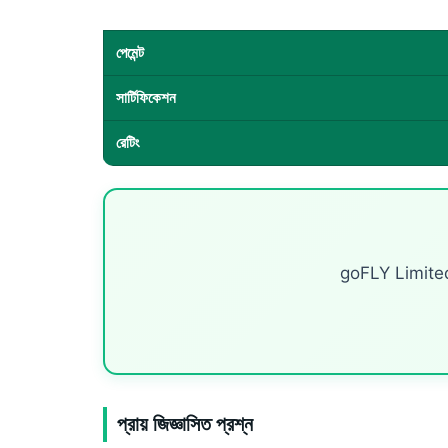
পেমেন্ট
সার্টিফিকেশন
রেটিং
goFLY Limited — ১
প্রায় জিজ্ঞাসিত প্রশ্ন