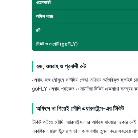
ওয়েবসাইট
অফিস সময়
রুট
টিকিট ও সাপোর্ট (goFLY)
হজ, ওমরাহ ও প্রবাসী রুট
ওমরাহ-হজ মৌসুমে সাউদিয়া জেদ্দা-মদিনায় অতিরিক্ত ফ্লাইট চাল
goFLY ওমরাহ প্যাকেজ ও সাউদিয়া টিকিট একসাথে সমন্বয় করতে প
অফিসে না গিয়েই সৌদি এয়ারলাইন্স-এর টিকিট
টিকিট কাটতে সৌদি এয়ারলাইন্স-এর অফিসে যাওয়ার দরকার 
একাধিক এয়ারলাইন্সের ভাড়া এক জায়গায় তুলনা করে সবচেয়ে স