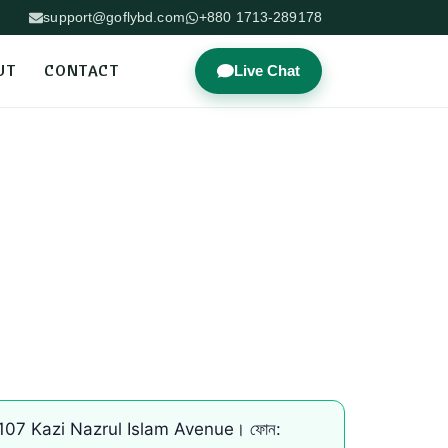
support@goflybd.com
+880 1713-289178
UT
CONTACT
Live Chat
el, 107 Kazi Nazrul Islam Avenue। ফোন: