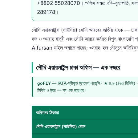
+8802 55028070
। অফিস সময়: রবি–বৃহস্পতি, স
289178
।
সৌদি এয়ারলাইন্স (সাউদিয়া) সৌদি আরবের জাতীয় বাহক — ঢ
হজ ও ওমরাহ যাত্রী এবং সৌদি আরবে কর্মরত বিপুল বাংলাদেশি প
Alfursan মাইল জমাতে পারেন; ওমরাহ-হজ মৌসুমে অতিরিক্
সৌদি এয়ারলাইন্স ঢাকা অফিস — এক নজরে
goFLY
— IATA-স্বীকৃত ট্রাভেল এজেন্সি · ★ ৪.৮ (৪৬৩ রিভিউ) ·
টিকিট ও ট্যুর — সব এক জায়গায়।
অফিসের ঠিকানা
সৌদি এয়ারলাইন্স (সাউদিয়া) ফোন