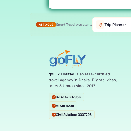
Trip Planner
Smart Travel Assistants
AI TOOLS
goFLY Limited
is an IATA-certified
travel agency in Dhaka. Flights, visas,
tours & Umrah since 2017.
IATA: 42337956
ATAB: 4298
Civil Aviation: 0007726