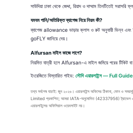
সাউদিয়া ঢাকা থেকে জেদ্দা, রিয়াদ ও দাম্মাম তিনটিতেই সরাসর
যমযম পানি/অতিরিক্ত ব্যাগেজ নিয়ে নিয়ম কী?
ব্যাগেজ allowance ভাড়ার ক্লাস ও রুট অনুযায়ী ভিন্ন এবং ন
goFLY জানিয়ে দেয়।
Alfursan মাইল কাজে লাগে?
নিয়মিত যাত্রী হলে Alfursan-এ মাইল জমিয়ে পরের টিকিট বা স
ইংরেজিতে বিস্তারিত গাইড:
সৌদি এয়ারলাইন্স — Full Guid
তথ্য সর্বশেষ যাচাই: জুন ২০২৬। এয়ারলাইন্স অফিসের ঠিকানা, ফোন ও সময
Limited প্রকাশিত; আমরা IATA-অনুমোদিত (42337956) ট্রাভেল এজেন্সি
এয়ারলাইন্সের অফিসিয়াল ওয়েবসাইট নয়।