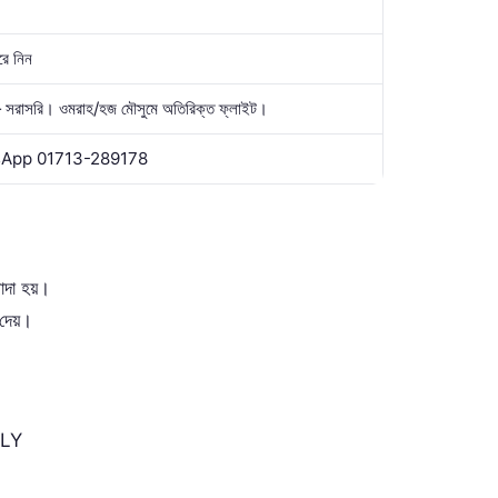
রে নিন
সরাসরি। ওমরাহ/হজ মৌসুমে অতিরিক্ত ফ্লাইট।
sApp
01713-289178
াদা হয়।
দেয়।
oFLY