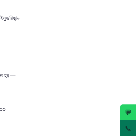
যু/রিফান্ড
্ড হয় —
App
💬
📞