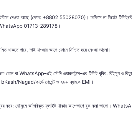
 টেবিলে দেওয়া আছে (ফোন: +8802 55028070)। অফিসে না গিয়েই টিকিট/রিইস্
71, WhatsApp 01713-289178।
ীমিত থাকতে পারে, তাই যাওয়ার আগে ফোনে নিশ্চিত হয়ে নেওয়া ভালো।
বা WhatsApp-এই সৌদি এয়ারলাইন্স-এর টিকিট বুকিং, রিইস্যু ও রিফান
sh/Nagad/কার্ডে পেমেন্ট ও ২৯+ ব্যাংকে EMI।
ন্বয় করে; মৌসুমে অতিরিক্ত ফ্লাইট থাকায় আগেভাগে বুক করা ভালো। Whats