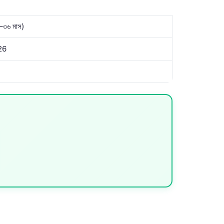
৩–৩৬ মাস)
26