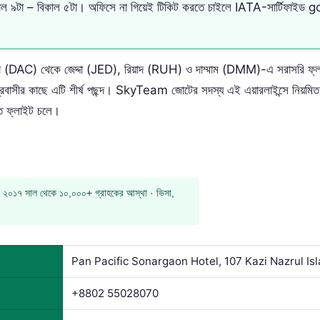
কাল ৯টা – বিকাল ৫টা। অফিসে না গিয়েই টিকিট করতে চাইলে IATA-সার্টিফাইড
াকা (DAC) থেকে জেদ্দা (JED), রিয়াদ (RUH) ও দাম্মাম (DMM)-এ সরাসরি ফ্ল
্রবাসীর কাছে এটি শীর্ষ পছন্দ। SkyTeam জোটের সদস্য এই এয়ারলাইন্সে নিয়মিত 
ত ফ্লাইট চলে।
 ২০১৭ সাল থেকে ১০,০০০+ গ্রাহকের আস্থা · ভিসা,
Pan Pacific Sonargaon Hotel, 107 Kazi Nazrul I
+8802 55028070