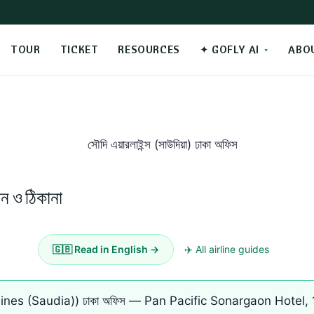
TOUR
TICKET
RESOURCES
✦ GOFLY AI
ABO
োন ও ঠিকানা
🇬🇧 Read in English →
✈️ All airline guides
udi Airlines (Saudia)) ঢাকা অফিস — Pan Pacific Sonargaon Hot