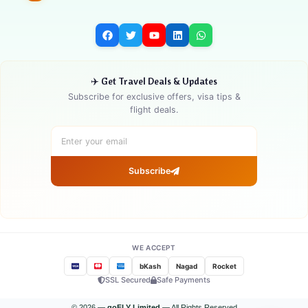
✈️ Get Travel Deals & Updates
Subscribe for exclusive offers, visa tips &
flight deals.
Subscribe
WE ACCEPT
bKash
Nagad
Rocket
SSL Secured
Safe Payments
© 2026 —
goFLY Limited
— All Rights Reserved