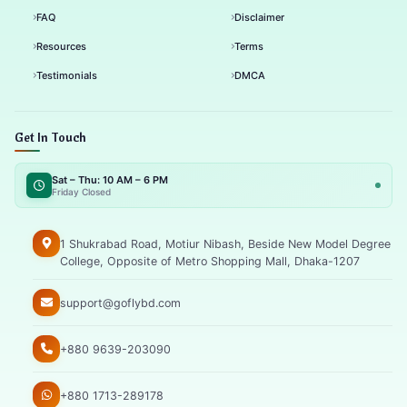
FAQ
Disclaimer
Resources
Terms
Testimonials
DMCA
Get In Touch
Sat – Thu: 10 AM – 6 PM
Friday Closed
1 Shukrabad Road, Motiur Nibash, Beside New Model Degree
College, Opposite of Metro Shopping Mall, Dhaka-1207
support@goflybd.com
+880 9639-203090
+880 1713-289178