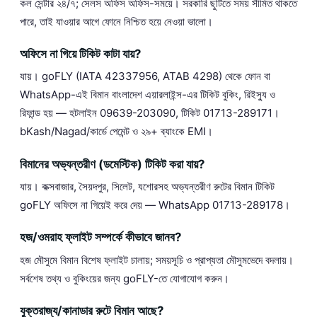
কল সেন্টার ২৪/৭; সেলস অফিস অফিস-সময়ে। সরকারি ছুটিতে সময় সীমিত থাকতে
পারে, তাই যাওয়ার আগে ফোনে নিশ্চিত হয়ে নেওয়া ভালো।
অফিসে না গিয়ে টিকিট কাটা যায়?
যায়। goFLY (IATA 42337956, ATAB 4298) থেকে ফোন বা
WhatsApp-এই বিমান বাংলাদেশ এয়ারলাইন্স-এর টিকিট বুকিং, রিইস্যু ও
রিফান্ড হয় — হটলাইন 09639-203090, টিকিট 01713-289171।
bKash/Nagad/কার্ডে পেমেন্ট ও ২৯+ ব্যাংকে EMI।
বিমানের অভ্যন্তরীণ (ডমেস্টিক) টিকিট করা যায়?
যায়। কক্সবাজার, সৈয়দপুর, সিলেট, যশোরসহ অভ্যন্তরীণ রুটের বিমান টিকিট
goFLY অফিসে না গিয়েই করে দেয় — WhatsApp 01713-289178।
হজ/ওমরাহ ফ্লাইট সম্পর্কে কীভাবে জানব?
হজ মৌসুমে বিমান বিশেষ ফ্লাইট চালায়; সময়সূচি ও প্রাপ্যতা মৌসুমভেদে বদলায়।
সর্বশেষ তথ্য ও বুকিংয়ের জন্য goFLY-তে যোগাযোগ করুন।
যুক্তরাজ্য/কানাডার রুটে বিমান আছে?