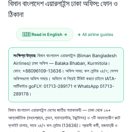
বিমান বাংলাদেশ এয়ারলাইন্স ঢাকা অফিস: ফোন ও
ঠিকানা
🇬🇧 Read in English →
✈️ All airline guides
সংক্ষিপ্ত উত্তর:
বিমান বাংলাদেশ এয়ারলাইন্স (Biman Bangladesh
Airlines) ঢাকা অফিস — Balaka Bhaban, Kurmitola।
ফোন:
+88096109-13636
। অফিস সময়: কল সেন্টার ২৪/৭; সেলস
অফিসগুলো অফিস সময়ে। অফিসে না গিয়েই টিকিট করতে চাইলে IATA-
সার্টিফাইড goFLY:
01713-289171
বা WhatsApp
01713-
289178
।
বিমান বাংলাদেশ এয়ারলাইন্স দেশের জাতীয় পতাকাবাহী — ঢাকা থেকে ১৬+
আন্তর্জাতিক (মধ্যপ্রাচ্য, লন্ডন, ম্যানচেস্টার, টরন্টোসহ) ও ৭টি অভ্যন্তরীণ রুটে
ফ্লাইট চালায়, সাথে ২৪/৭ কল সেন্টার (13636)। প্রবাসী কর্মী, হজযাত্রী ও