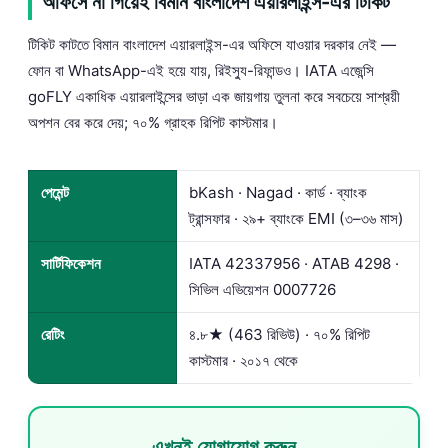
অফিসে না গিয়েই বিমান বাংলাদেশ এয়ারলাইন্স-এর টিকিট
টিকিট কাটতে বিমান বাংলাদেশ এয়ারলাইন্স-এর অফিসে যাওয়ার দরকার নেই —
ফোন বা WhatsApp-এই হয়ে যায়, রিইস্যু-রিফান্ডও। IATA এজেন্সি
goFLY একাধিক এয়ারলাইন্সের ভাড়া এক জায়গায় তুলনা করে সবচেয়ে সাশ্রয়ী
অপশন বের করে দেয়; ৭০% গ্রাহক রিপিট কাস্টমার।
পেমেন্ট
bKash · Nagad · কার্ড · ব্যাংক
ট্রান্সফার · ২৯+ ব্যাংকে EMI (৩–৩৬ মাস)
সার্টিফিকেশন
IATA 42337956 · ATAB 4298 ·
সিভিল এভিয়েশন 0007726
রেটিং
৪.৮★ (463 রিভিউ) · ৭০% রিপিট
কাস্টমার · ২০১৭ থেকে
এখনই যোগাযোগ করুন