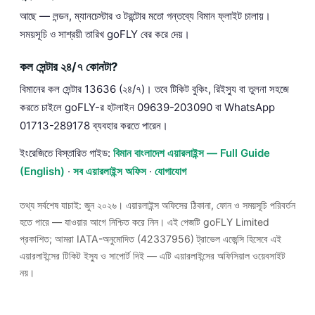
আছে — লন্ডন, ম্যানচেস্টার ও টরন্টোর মতো গন্তব্যে বিমান ফ্লাইট চালায়।
সময়সূচি ও সাশ্রয়ী তারিখ goFLY বের করে দেয়।
কল সেন্টার ২৪/৭ কোনটা?
বিমানের কল সেন্টার 13636 (২৪/৭)। তবে টিকিট বুকিং, রিইস্যু বা তুলনা সহজে
করতে চাইলে goFLY-র হটলাইন 09639-203090 বা WhatsApp
01713-289178 ব্যবহার করতে পারেন।
ইংরেজিতে বিস্তারিত গাইড:
বিমান বাংলাদেশ এয়ারলাইন্স — Full Guide
(English)
·
সব এয়ারলাইন্স অফিস
·
যোগাযোগ
তথ্য সর্বশেষ যাচাই: জুন ২০২৬। এয়ারলাইন্স অফিসের ঠিকানা, ফোন ও সময়সূচি পরিবর্তন
হতে পারে — যাওয়ার আগে নিশ্চিত করে নিন। এই পেজটি goFLY Limited
প্রকাশিত; আমরা IATA-অনুমোদিত (42337956) ট্রাভেল এজেন্সি হিসেবে এই
এয়ারলাইন্সের টিকিট ইস্যু ও সাপোর্ট দিই — এটি এয়ারলাইন্সের অফিসিয়াল ওয়েবসাইট
নয়।