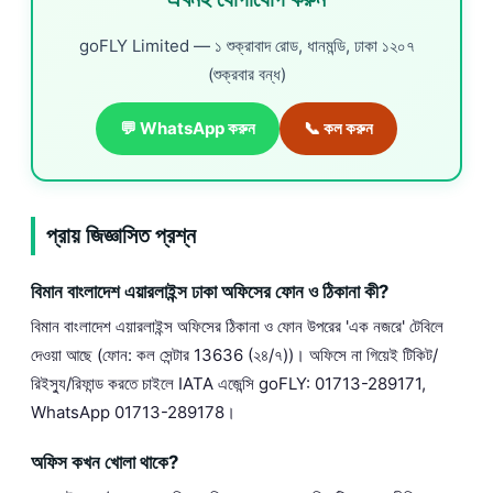
goFLY Limited — ১ শুক্রাবাদ রোড, ধানমন্ডি, ঢাকা ১২০৭
(শুক্রবার বন্ধ)
💬 WhatsApp করুন
📞 কল করুন
প্রায় জিজ্ঞাসিত প্রশ্ন
বিমান বাংলাদেশ এয়ারলাইন্স ঢাকা অফিসের ফোন ও ঠিকানা কী?
বিমান বাংলাদেশ এয়ারলাইন্স অফিসের ঠিকানা ও ফোন উপরের 'এক নজরে' টেবিলে
দেওয়া আছে (ফোন: কল সেন্টার 13636 (২৪/৭))। অফিসে না গিয়েই টিকিট/
রিইস্যু/রিফান্ড করতে চাইলে IATA এজেন্সি goFLY: 01713-289171,
WhatsApp 01713-289178।
অফিস কখন খোলা থাকে?