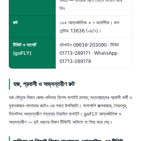
সময়ে — যাওয়ার আগে ফোনে নিশ্চিত করে
নিন
রুট
১৬+ আন্তর্জাতিক + ৭ ডমেস্টিক। কল
সেন্টার: 13636 (২৪/৭)।
টিকিট ও সাপোর্ট
হটলাইন
09639-203090
· টিকিট
(goFLY)
01713-289171
· WhatsApp
01713-289178
হজ, প্রবাসী ও অভ্যন্তরীণ রুট
হজ মৌসুমে বিমান জেদ্দা-মদিনায় বিশেষ ফ্লাইট চালায়; মধ্যপ্রাচ্যের প্রবাসী কর্মী ও
যুক্তরাজ্য-কানাডার রুটেও এর শক্ত উপস্থিতি। পাশাপাশি কক্সবাজার, সৈয়দপুর,
সিলেটসহ অভ্যন্তরীণ গন্তব্যে নিয়মিত ফ্লাইট। goFLY আন্তর্জাতিক ও
অভ্যন্তরীণ — দুই ধরনের বিমান টিকিটই অফিসে না গিয়ে করে দেয়।