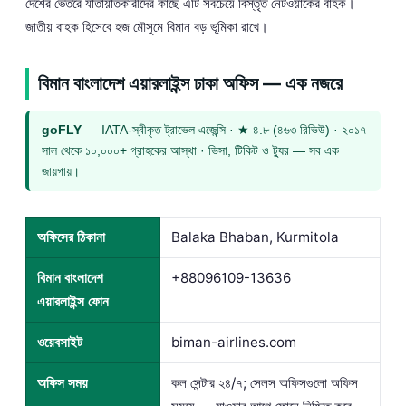
দেশের ভেতরে যাতায়াতকারীদের কাছে এটি সবচেয়ে বিস্তৃত নেটওয়ার্কের বাহক।
জাতীয় বাহক হিসেবে হজ মৌসুমে বিমান বড় ভূমিকা রাখে।
বিমান বাংলাদেশ এয়ারলাইন্স ঢাকা অফিস — এক নজরে
goFLY
— IATA-স্বীকৃত ট্রাভেল এজেন্সি · ★ ৪.৮ (৪৬৩ রিভিউ) · ২০১৭
সাল থেকে ১০,০০০+ গ্রাহকের আস্থা · ভিসা, টিকিট ও ট্যুর — সব এক
জায়গায়।
অফিসের ঠিকানা
Balaka Bhaban, Kurmitola
বিমান বাংলাদেশ
+88096109-13636
এয়ারলাইন্স ফোন
ওয়েবসাইট
biman-airlines.com
অফিস সময়
কল সেন্টার ২৪/৭; সেলস অফিসগুলো অফিস