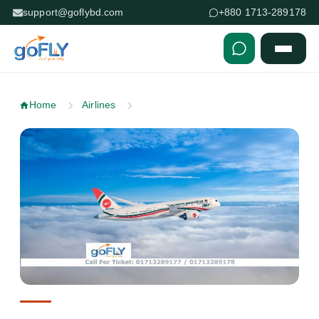
support@goflybd.com
+880 1713-289178
Skip to content (Press Enter)
Home
Airlines