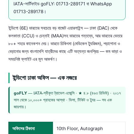
IATA-সার্টিফাইড goFLY:
01713-289171
বা WhatsApp
01713-289178
।
ইন্ডিগো (6E) ভারতের সবচেয়ে বড় বাজেট এয়ারলাইন্স — ঢাকা (DAC) থেকে
কলকাতা (CCU) ও চেন্নাই (MAA)সহ ভারতের গন্তব্যে, আর ভারতের ভেতরে
৮০+ শহরে কানেকশন দেয়। ভারতে চিকিৎসা (মেডিকেল ট্যুরিজম), পড়াশোনা ও
বেড়ানোর জন্য বাংলাদেশি যাত্রীদের কাছে এটি অত্যন্ত জনপ্রিয় — কম ভাড়া ও
সময়নিষ্ঠ ফ্লাইট এর মূল আকর্ষণ।
ইন্ডিগো ঢাকা অফিস — এক নজরে
goFLY
— IATA-স্বীকৃত ট্রাভেল এজেন্সি · ★ ৪.৮ (৪৬৩ রিভিউ) · ২০১৭
সাল থেকে ১০,০০০+ গ্রাহকের আস্থা · ভিসা, টিকিট ও ট্যুর — সব এক
জায়গায়।
অফিসের ঠিকানা
10th Floor, Autograph