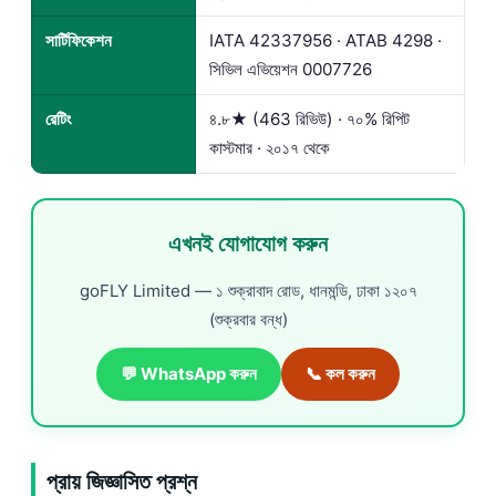
সার্টিফিকেশন
IATA 42337956 · ATAB 4298 ·
সিভিল এভিয়েশন 0007726
রেটিং
৪.৮★ (463 রিভিউ) · ৭০% রিপিট
কাস্টমার · ২০১৭ থেকে
এখনই যোগাযোগ করুন
goFLY Limited — ১ শুক্রাবাদ রোড, ধানমন্ডি, ঢাকা ১২০৭
(শুক্রবার বন্ধ)
💬 WhatsApp করুন
📞 কল করুন
প্রায় জিজ্ঞাসিত প্রশ্ন