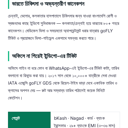
ভারতে চিকিৎসা ও অভ্যন্তরীণ কানেকশন
চেন্নাই, ভেলোর, কলকাতার হাসপাতালে চিকিৎসার জন্য যাওয়া বাংলাদেশি রোগী ও
স্বজনদের কাছে ইন্ডিগো সুবিধাজনক — কলকাতা/চেন্নাই হয়ে ভারতের ৮০+ শহরে
কানেকশন। মেডিকেল ভিসা ও সময়মতো অ্যাপয়েন্টমেন্ট ধরার যাত্রায় goFLY
টিকিট ও প্রয়োজনে ভিসা-গাইডেন্স একসাথে সমন্বয় করতে পারে।
অফিসে না গিয়েই ইন্ডিগো-এর টিকিট
অফিসে লাইন না ধরে ফোন বা WhatsApp-এই ইন্ডিগো-এর টিকিট কাটা, তারিখ
বদলানো বা রিফান্ড করা যায়। ২০১৭ সাল থেকে ১০,০০০+ যাত্রীকে সেবা দেওয়া
IATA এজেন্সি goFLY GDS থেকে রিয়েল-টাইম ভাড়া দেখে একাধিক তারিখ ও
ক্লাসের অপশন দেয় — রুট আর সম্ভাব্য তারিখ পাঠালেই কয়েক মিনিটে
কোটেশন।
পেমেন্ট
bKash · Nagad · কার্ড · ব্যাংক
ট্রান্সফার · ২৯+ ব্যাংকে EMI (৩–৩৬ মাস)