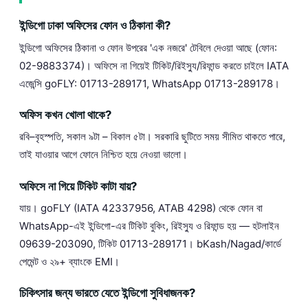
ইন্ডিগো ঢাকা অফিসের ফোন ও ঠিকানা কী?
ইন্ডিগো অফিসের ঠিকানা ও ফোন উপরের 'এক নজরে' টেবিলে দেওয়া আছে (ফোন:
02-9883374)। অফিসে না গিয়েই টিকিট/রিইস্যু/রিফান্ড করতে চাইলে IATA
এজেন্সি goFLY: 01713-289171, WhatsApp 01713-289178।
অফিস কখন খোলা থাকে?
রবি–বৃহস্পতি, সকাল ৯টা – বিকাল ৫টা। সরকারি ছুটিতে সময় সীমিত থাকতে পারে,
তাই যাওয়ার আগে ফোনে নিশ্চিত হয়ে নেওয়া ভালো।
অফিসে না গিয়ে টিকিট কাটা যায়?
যায়। goFLY (IATA 42337956, ATAB 4298) থেকে ফোন বা
WhatsApp-এই ইন্ডিগো-এর টিকিট বুকিং, রিইস্যু ও রিফান্ড হয় — হটলাইন
09639-203090, টিকিট 01713-289171। bKash/Nagad/কার্ডে
পেমেন্ট ও ২৯+ ব্যাংকে EMI।
চিকিৎসার জন্য ভারতে যেতে ইন্ডিগো সুবিধাজনক?