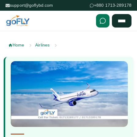
support@goflybd.com
+880 1713-289178
Skip to content (Press Enter)
Home
Airlines