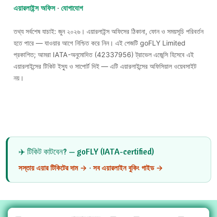
এয়ারলাইন্স অফিস
·
যোগাযোগ
তথ্য সর্বশেষ যাচাই: জুন ২০২৬। এয়ারলাইন্স অফিসের ঠিকানা, ফোন ও সময়সূচি পরিবর্তন
হতে পারে — যাওয়ার আগে নিশ্চিত করে নিন। এই পেজটি goFLY Limited
প্রকাশিত; আমরা IATA-অনুমোদিত (42337956) ট্রাভেল এজেন্সি হিসেবে এই
এয়ারলাইন্সের টিকিট ইস্যু ও সাপোর্ট দিই — এটি এয়ারলাইন্সের অফিসিয়াল ওয়েবসাইট
নয়।
✈️ টিকিট কাটবেন? — goFLY (IATA-certified)
সস্তায় এয়ার টিকিটের দাম →
·
সব এয়ারলাইন বুকিং গাইড →