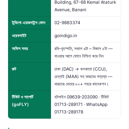
Building, 67-68 Kemal Ataturk
Avenue, Banani
ইন্ডিগো এয়ারলাইন্স ফোন
02-9883374
ওয়েবসাইট
goindigo.in
অফিস সময়
রবি–বৃহস্পতি, সকাল ৯টা – বিকাল ৫টা —
যাওয়ার আগে ফোনে নিশ্চিত করে নিন
রুট
ঢাকা (DAC) → কলকাতা (CCU),
চেন্নাই (MAA) সহ ভারতের গন্তব্য —
ভারতের ভেতরে ৮০+ শহরে কানেকশন।
টিকিট ও সাপোর্ট
হটলাইন
09639-203090
· টিকিট
(goFLY)
01713-289171
· WhatsApp
01713-289178