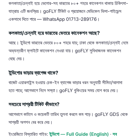
কলকাতা/চেন্নাই হয়ে ভেলোর-সহ ভারতের ৮০+ শহরে কানেকশন থাকায় চিকিৎসা-
যাত্রায় এটি জনপ্রিয়। goFLY টিকিট ও প্রয়োজনে মেডিকেল ভিসা-গাইডেন্স
একসাথে দিতে পারে — WhatsApp 01713-289176।
কলকাতা/চেন্নাই হয়ে ভারতের ভেতরে কানেকশন আছে?
আছে। ইন্ডিগো ভারতের ভেতরে ৮০+ শহরে যায়; ঢাকা থেকে কলকাতা/চেন্নাই নেমে
অভ্যন্তরীণ ফ্লাইটে কানেকশন নেওয়া যায়। goFLY সুবিধাজনক কানেকশন
বেছে দেয়।
ইন্ডিগোর ভাড়ায় ব্যাগেজ থাকে?
বাজেট এয়ারলাইন্স হওয়ায় চেক-ইন ব্যাগেজ ভাড়ার ধরন অনুযায়ী সীমিত/আলাদা
হতে পারে; আগেভাগে নিলে সস্তা। goFLY বুকিংয়ের সময় যোগ করে দেয়।
সবচেয়ে সাশ্রয়ী টিকিট কীভাবে?
আগেভাগে কাটলে ও কয়েকটি তারিখ তুলনা করলে কম পড়ে। goFLY GDS থেকে
সাশ্রয়ী অপশন বের করে দেয়।
ইংরেজিতে বিস্তারিত গাইড:
ইন্ডিগো — Full Guide (English)
·
সব