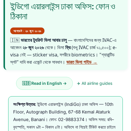
ইন্ডিগো এয়ারলাইন্স ঢাকা অফিস: ফোন ও
ঠিকানা
আপডেট · ২৮ জুন ২০২৬
🇮🇳
ভারতের ট্যুরিস্ট ভিসা আবার চালু
— বাংলাদেশিদের জন্য IVAC-এ
আবেদন
২৮ জুন ২০২৬
থেকে। ভিসা
ফ্রি
(শুধু IVAC চার্জ ৳১,৫০০); e-
visa নেই — sticker visa, সশরীরে biometrics। "গ্যারান্টিড
স্লট" দাবি করা এজেন্ট থেকে সাবধান।
ভারত ভিসা গাইড →
🇬🇧 Read in English →
✈️ All airline guides
সংক্ষিপ্ত উত্তর:
ইন্ডিগো এয়ারলাইন্স (IndiGo) ঢাকা অফিস — 10th
Floor, Autograph Building, 67-68 Kemal Ataturk
Avenue, Banani। ফোন:
02-9883374
। অফিস সময়: রবি–
বৃহস্পতি, সকাল ৯টা – বিকাল ৫টা। অফিসে না গিয়েই টিকিট করতে চাইলে